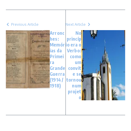
Previous Article
Next Article
Arronc
No
hes:
princíp
Memór
io era o
ias da
Verbo:
Primei
como
ra
um
Grande
convit
Guerra
e se
(1914 /
tornou
1918)
num
projet
o