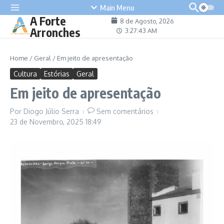
content
Main Menu
A Forte
8 de Agosto, 2026
Arronches
3:27:43 AM
Home
/
Geral
/
Em jeito de apresentação
Cultura
Estórias
Geral
Em jeito de apresentação
Por
Diogo Júlio Serra
Sem comentários
23 de Novembro, 2025
18:49