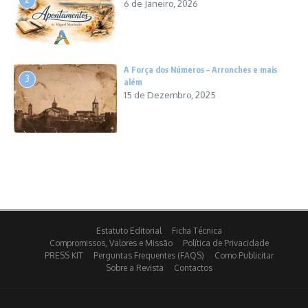
6 de Janeiro, 2026
A Força dos Números – Arronches e mais
3
além
15 de Dezembro, 2025
Estatuto Editorial
Ficha Técnica
Compromissos, Valores e Missão
Política de Privacidade
PRESS KIT
Perguntas Frequentes (FAQS)
Como Publicitar
Sobre a Revista
Contactos