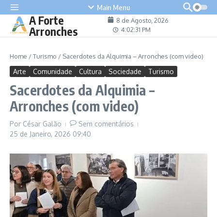
content
Main Menu
A Forte
8 de Agosto, 2026
Arronches
4:02:32 PM
Home
/
Turismo
/
Sacerdotes da Alquimia – Arronches (com video)
Arte
Comunidade
Cultura
Sociedade
Turismo
Sacerdotes da Alquimia –
Arronches (com video)
Por
César Galão
Sem comentários
25 de Janeiro, 2026
09:40