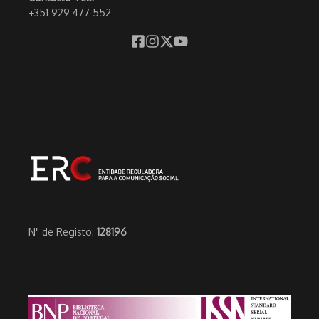
+351 929 477 552
N" de Registo:
128196