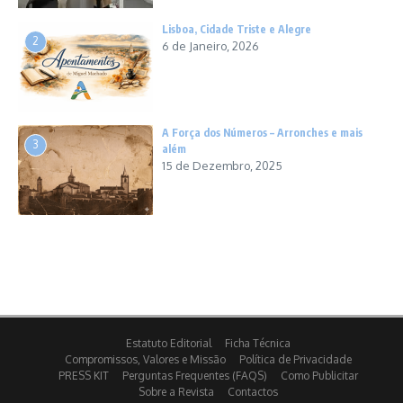
Lisboa, Cidade Triste e Alegre
2
6 de Janeiro, 2026
A Força dos Números – Arronches e mais
3
além
15 de Dezembro, 2025
Estatuto Editorial
Ficha Técnica
Compromissos, Valores e Missão
Política de Privacidade
PRESS KIT
Perguntas Frequentes (FAQS)
Como Publicitar
Sobre a Revista
Contactos