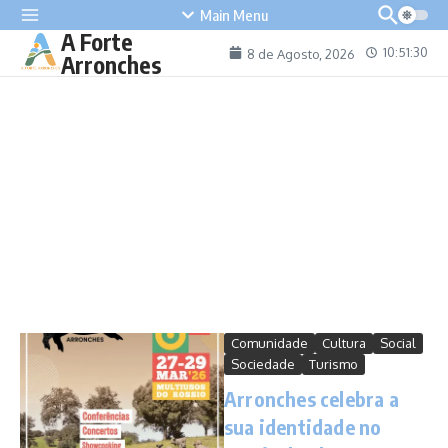
content
Main Menu
A Forte
10:51:30
8 de Agosto, 2026
Arronches
Arronches celebra a sua
identidade no Festival
Saberes e Sabores do Porco
Alentejano
César Galão
26 de Março, 2026
Read More
Comunidade
Cultura
Social
Sociedade
Turismo
Arronches celebra a
sua identidade no