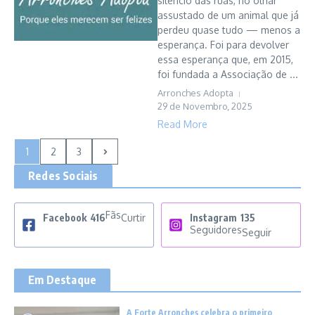
silêncio das ruas, no olhar
assustado de um animal que já
perdeu quase tudo — menos a
esperança. Foi para devolver
essa esperança que, em 2015,
foi fundada a Associação de ...
Arronches Adopta
29 de Novembro, 2025
Read More
1
2
3
Redes Sociais
Fãs
Facebook
416
Curtir
Instagram
135
Seguidores
Seguir
Em Destaque
A Forte Arronches celebra o primeiro