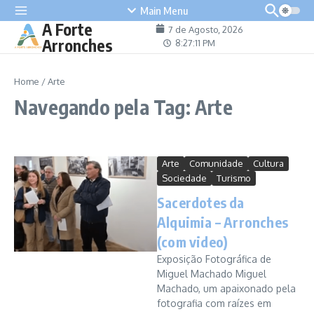
content
Main Menu
A Forte
7 de Agosto, 2026
Arronches
8:27:11 PM
Home
/
Arte
Navegando pela Tag: Arte
Arte
Comunidade
Cultura
Sociedade
Turismo
Sacerdotes da
Alquimia – Arronches
(com video)
Exposição Fotográfica de
Miguel Machado Miguel
Machado, um apaixonado pela
fotografia com raízes em