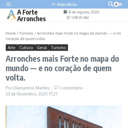
content
Main Menu
A Forte
8 de Agosto, 2026
Arronches
1:08:02 AM
Home
/
Turismo
/
Arronches mais Forte no mapa do mundo — e no
coração de quem volta.
Arte
Cultura
Geral
Turismo
Arronches mais Forte no mapa do
mundo — e no coração de quem
volta.
Por
Diamantino Martins
1 comentário
23 de Novembro, 2025
17:27