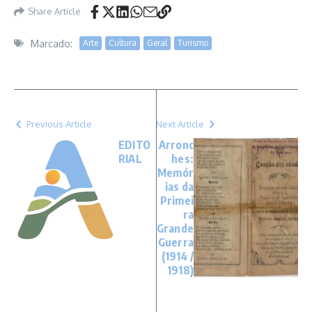
Share Article
Marcado:
Arte
Cultura
Geral
Turismo
Previous Article
Next Article
EDITO
Arronc
RIAL
hes:
Memór
ias da
Primei
ra
Grande
Guerra
(1914 /
1918)